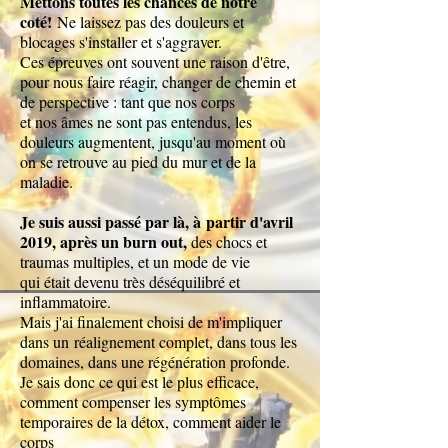
Mettons toutes les chances de notre
coté!
Ne laissez pas des douleurs et
blocages s'installer et s'aggraver.
Ces épreuves ont souvent une raison d'être,
pour nous faire réagir, changer de chemin et
de perspective : tant que nos corps
et nos âmes ne sont pas entendus, les
douleurs augmentent, jusqu'au moment où
on se retrouve au pied du mur et de la
maladie.
Je suis aussi passé par là, à
partir d'avril
2019, après un burn out,
des chocs et
traumas multiples
,
e
t un mode de vie
qui était devenu très déséquilibré et
inflammatoire.
Mais j'ai finalement choisi de m'impliquer
dans un
réalignement complet, dans tous les
domaines, dans une régénération profonde.
Je sais donc ce qui est le plus efficace,
comment compenser les symptômes
temporaires de la détox, comment aider le
corps