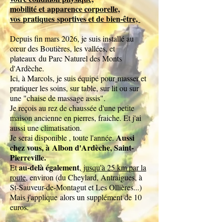
mobilité et
apparence corporelle,
vos
pratiques
sportives et de bien-être,
Depuis fin mars 2026, je suis installé au
cœur des Boutières, les vallées, et
plateaux
du Parc Naturel des Monts
d'Ardèche.
Ici, à Marcols, je suis équipé pour
masser et
pratiquer les soins, sur table, sur lit ou sur
une "chaise de massage assis".
Je reçois au rez de chaussée d'une petite
maison ancienne en pierres, fraiche. Et j'ai
aussi une climatisation.
A
ussi
Je serai disponible , toute l'année.
chez vous, à
Albon d'Ardèche, Saint-
Pierreville.
au-delà également
Et
,
jusqu'à 25 km par la
route
, environ (du Cheylard, Antraigues, à
St-Sauveur-de-Montagut et Les Ollières...)
Mais j'applique
alors un supplément de 10
euros.