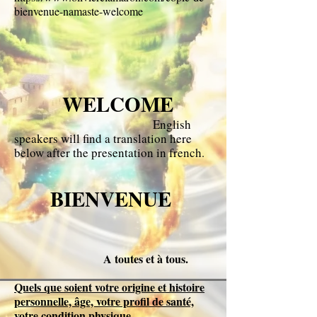
bienvenue-namaste-welcome
WELCOME
E​nglish
speakers will find a translation here
below after the presentation in french
.
BIENVENUE
A toutes et à tous.
Quels que soient votre origine et histoire
personnelle, âge, votre profil de santé,
votre condition physique,