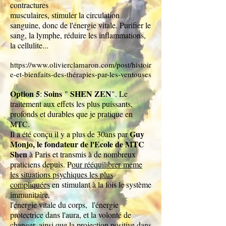
contractures
musculaires, stimuler la circulation
sanguine, donc de l'énergie vitale. Purifier le
sang, la lymphe, réduire les inflammations,
la cellulite...
https://www.olivierclamaron.com/post/histoir
e-et-bienfaits-des-thérapies-par-les-ventouses
Option 5
Soins
SHEN ZEN
:
"
"
. L
e
traitement aux effets les plus puissants,
profonds et durables que je pratique en
MTC.
Guy
Il a été
conçu il y a plus de 30ans par
Monjo, le fondateur de l'Ecole de MTC
Shen
à Paris et transmis à de nombreux
praticiens depuis. P
our rééquilibrer
meme
les situations psychiques les plus
compliquées
en stimulant à la fois le système
immunitaire,
l'énergie vitale du corps, l'énergie
protectrice dans l'aura, et la volonté de
changer, ainsi que la projection positive dans