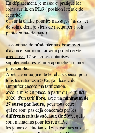
En déplacement, je masse et pratique les
PLS
soins sur lit, en
( position latérale de
sécurité
)
ou sur la chaise pour les massages "assis" et
de soins, dont je viens de m'équiper ( voir
photo en bas de page).
Je
continue
de m'adapter aux besoins et
d'avancer sur mon nouveau projet de vie,
avec aussi
1
2 ventouses chinoises
supplémentaires. et une
approche tarifaire
plus souple...
Après avoir augmenté le rabais spécial pour
tous les retraités à 50%, j'ai décidé de
simplifier encore ma tarification,
avec la mise en place,
à partir du 14 juillet
libre
minimum de
2026, d'un tarif
, avec
un
27 euros par heure,
pour tous ceux
les
qui ne sont
pas déjà concernés par
différents rabais spéciaux de 50%,
q
ui
sont maintenus pour les retraités,
les jeunes et étudiants, les
personnes aux