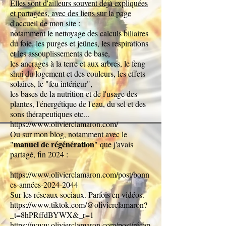
Elles sont d'ailleurs souvent déjà expliquées
et partagées, avec des liens sur la page
d'accueil de mon site
:
notamment le nettoyage des calculs biliaires
du foie, les purges et jeûnes, les respirations
et les assouplissements de base,
les ancrages à la terre et aux arbres, le feng
shui du logement et des couleurs, les effets
solaires, le "feu intérieur",
les bases de la nutrition et de l'usage des
plantes, l'énergétique de l'eau, du sel et des
sons thérapeutiques etc...
https://www.olivierclamaron.com/
Ou sur mon blog, notamment avec le
manuel de régénération
"
" que j'avais
partagé, fin 2024 :
https://www.olivierclamaron.com/post/bonn
es-années-2024-2044
Sur les réseaux sociaux. Parfois en vidéos.
https://www.tiktok.com/@olivierclamaron?
_t=8hPRffdBYWX&_r=1
https://www.olivierclamaron.com/post/récap