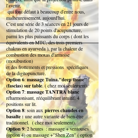
l'avenir,
qui font défaut à beaucoup d'entre nous,
malheureusement, aujourd'hui.
C'est une série de 3 séances en 21 jours de
stimulation de 20 points d'acupuncture,
parmi les plus puissants du corps ( dont les
équivalents en MTC, des trois premiers
chakras en ayurveda ), par la chaleur de
combustion des moxas d'armoise
(moxibustion)
et des frottements et pressions spécifiques
de la digitopuncture.
Option 6
massage Tuina."deep tissue"
:
(fascias) sur table
. ( chez moi seulement).
Option 7
massage TANTRA blanc
:
réharmonisant,
rééquilibrant intuitif. 4
positions sur lit.
Option 8
pierres chaudes en
: soin aux
basalte :
une autre variante de bien-être
traditionnel. ( chez moi seulement).
Option 9
: 2 heures : massage + ventouses
(option 4) ou massage +"Shen Zen" ( option