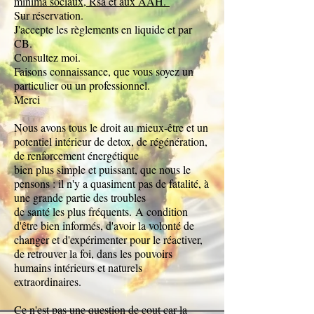
minima sociaux, Rsa et aux AAH.
Sur réservation.
J'accepte les règlements en liquide et par
CB.
Consultez moi.
Faisons connaissance, que vous soyez un
particulier ou un professionnel.
Merci
Nous avons tous le droit au mieux-être et un
potentiel intérieur de detox, de régénération,
de renforcement énergétique
bien plus simple et puissant, que nous le
pensons : il n'y a quasiment pas de fatalité, à
une grande partie des troubles
de santé les plus fréquents.
A condition
d'être bien informés, d'avoir la volonté de
changer et d'expérimenter pour le réactiver,
de retrouver la foi, dans les pouvoirs
humains intérieurs et naturels
extraordinaires.
Ce n'est pas une question de cout car l
a