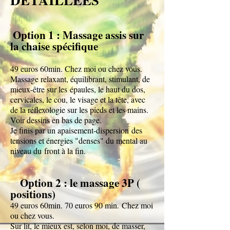
​
Option 1 : Massage assis sur
la chaise spécifique
49 euros 60min.
Chez moi ou chez vous.
Massage relaxant, équilibrant, stimulant, de
mieux-être sur les
épaules, le haut du dos,
cervicales, le cou, le visage et la tête, avec
de la réflexologie sur les pieds et les mains.
Voir dessins en bas de page.
Je finis par un apaisement-dispersion
des
tensions et énergies "denses" du mental au
niveau du
front à la fin.
Option 2 : le massage 3P (
positions)
49 euros 60min. 70 euros 90 min.
Chez moi
ou chez vous.
Sur lit, le mieux est, selon moi, de masser,