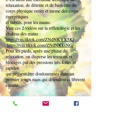
relaxation, de détente et de bien-être du
corps physique entier et meme des corps
énergétiques
et subtils, pour les mains.
Voir ces 2 vidéos sur la réflexologie et les
chakras des mains :
https://vm.tiktok.com/ZNdNKYX5K/
https://vm.tiktok.com/ZNdNKksNG/
Pour les pieds, après une phase de
relaxation, on disperse les tensions et
blocages par des pressions très fortes et
rapides
qui peuvent être douloureuses dans un
premier temps mais qui détendent et libèrent
ensuite.
Option 4: Ventouses chinoises
mobiles, en verre
45min. 36eur.
60 min 45 eur. Chez moi ou
chez vous.