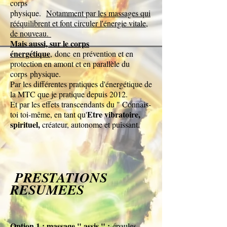
corps
physique.
Notamment par les massages qui
rééquilibrent et font circuler l'énergie vitale,
de nouveau.
Mais aussi, sur le corps
énergétique
,
donc
en prévention et en
protection en amont et en parallèle du
corps
physique.
Par les différentes pratiques d'énergétique de
la
MTC que je pratique depuis 2012.
Et par les effets transcendants du " Connais-
Etre vibratoire,
toi toi-même, en tant qu'
spirituel,
créateur, autonome et puissant.
PRESTATIONS
RESUMEES
Option 1 : massage " assis " :
épaules,