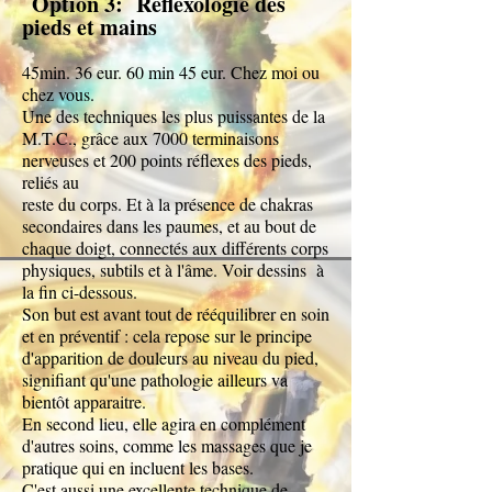
Option 3: Réflexologie des
pieds et mains
45min. 36 eur. 60 min 45 eur. Chez moi ou
chez vous.
Une des techniques les plus puissantes de la
M.T.C., grâce aux 7000 terminaisons
nerveuses et 200 points réflexes des pieds,
reliés au
reste du corps. Et à la présence de chakras
secondaires dans les paumes, et au bout de
chaque doigt, connectés aux différents corps
physiques, subtils et à l'âme. Voir dessins à
la fin ci-dessous.
Son but est avant tout de rééquilibrer en soin
et en préventif : cela repose sur le principe
d'apparition de douleurs au niveau du pied,
signifiant qu'une pathologie ailleurs va
bientôt apparaitre.
En second lieu, elle agira en complément
d'autres soins, comme les massages que je
pratique qui en incluent les bases.
C'est aussi une excellente technique de