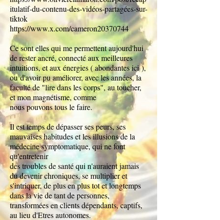
itulatif-du-contenu-des-vidéos-partagées-sur-
tiktok
https://www.x.com/cameron20370744
Ce sont elles qui me permettent aujourd'hui
de rester ancré, connecté aux meilleures
intuitions, et aux énergies ( abondantes ici
),
ou
d'avoir pu améliorer, avec les années, la
faculté de "lire dans les corps", au toucher,
et mon magnétisme, comme
nous pouvons tous le faire.
Il est temps de dépasser ses peurs, ses
mauvaises habitudes et les illusions de la
médecine symptomatique, qui ne font
qu'entretenir
des troubles de santé qui n'auraient jamais
du devenir chroniques, se multiplier et
s'intriquer, de plus en plus tot et longtemps
dans la vie de tant de personnes,
transformées en clients dépendants, captifs,
au lieu d'Etres autonomes.