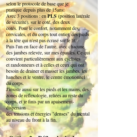
selon le protocole de base que je
pratique
depuis plus de 15ans:
PLS
Avec 3 positions : en
(position latérale
de sécurité), sur le coté,
des deux
cotés.
Pour le confort, notamment des
cervicales, et du corps tout entier, des pieds
à la tête qui n'est pas écrasé sur le lit.
Puis l'un en face de l'autre, avec chacune
des jambes relevée, sur mes épaules. Ce qui
convient particulièrement
aux cyclistes
et randonneurs et à celles et ceux qui ont
besoin de drainer et m
asser les jambes, les
hanches et le ventre, le centre émotionnel
du corps.
J'insiste aussi sur les pieds et les mains, des
zones de réflexologie, reliées au reste du
corps, et je finis par un apaisement-
dispersion
des tensions et énergies "denses" du mental
au niveau du
front à la fin.