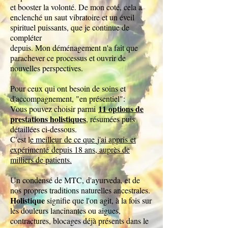
et booster la volonté. De mon coté, cela a
enclenché un saut vibratoire et un éveil
spirituel puissants, q
ue je continue de
compléter
depuis. Mon déménagement n'a fait que
parachever ce processus et ouvrir de
nouvelles perspectives.
Pour ceux qui ont besoin de soins et
d'accompagnement, "en présentiel":
11 options de
Vous pouvez choisir parmi
prestations holistiques
, résumées puis
détaillées ci-dessous.
C'est l
e meilleur
de ce que
j'ai appris
et
expérimenté
depuis 18 ans, auprès de
milliers de patients.
Un condensé de MTC, d'ayurveda, et de
nos propres traditions naturelles ancestrales.
Holistique
signifie que l'on agit, à la fois sur
les douleurs lancinantes ou aigues,
contractures, blocages déjà présents dans le