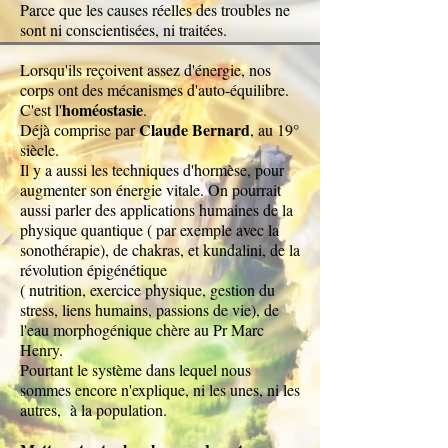
Parce que les causes réelles des troubles ne
sont ni conscientisées, ni traitées.
​Lorsqu'ils reçoivent assez d'énergie, nos
corps ont des mécanismes d'auto-équilibre.
homéostasie
C'est l'
.
Claude Bernard
Déjà comprise par
, au 19°
siècle.
Il y a aussi les techniques d'hormèse, pour
augmenter son énergie vitale. On pourrait
aussi parler des applications humaines de la
physique quantique ( par exemple avec la
sonothérapie), de chakras, et kundalini, de la
révolution épigénétique
( nutrition, exercice physique, gestion du
stress, liens humains, passions de vie), de
l'eau morphogénique chère au Pr Marc
Henry.
Pourtant le système dans lequel nous
sommes encore n'explique, ni les unes, ni les
autres, à la population.