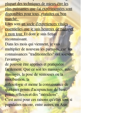
plupart des techniques de mieux-être les
plus puissantes que j'ai expérimentées sont
disponibles pour tous, gratuites ou bon
marché.
El
les sont
un socle d'experiences vitales
essentielles que je suis heureux
de partager,
à mon tour.
Et dont je suis fier et
reconnaissant.
Dans les mois qui viennent, je vais
multiplier de nouveau les partages,
car les
connaissances "traditionnelles" ont souvent
l'avantage
de pouvoir être apprises et pratiquées
facilement. Que ce soit les massages, auto-
massages, la pose de ventouses ou la
moxibustion, la
réflexologie et meme la connaissance de
quelques points d'acupuncture de base,
points réflexes et des "méridiens".
C'est aussi pour ces raisons qu'elles sont si
populaires encore, entre autres, en Asie.