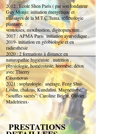
2012 : Ecole Shen Paris ( par son fondateur
Guy Monjo: initiation énergétique et
massages de la M.T.C.Tuina, réflexologie
plantaire,
ventouses, moxibustion, digitopuncture...
2017 : APMA Paris initiation ayurvédique .
2019- initiation en géobiologie et en
radiesthésie
2020 : 2 formations à distance en
naturopathie hygiéniste . nutrition ,
physiologie, homéostasie, hormèse, détox
avec Thierry
Casasnovas
2021 : sophrologie. ancrage, Feng Shui-
Loshu, chakras, Kundalini. Magnétisme,
"souffles sacrés": Caroline Bright, Olivier
Madelrieux-
PRESTATIONS
DETAILLEES