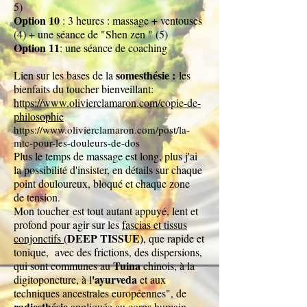
5)
Option 10
: 3 heures : massage + ventouses
(4) + une séance de "Shen zen " (5)
Option 11
: une séance de coaching
somesthésie :
Lien sur les bases de
la
les
bienfaits du toucher bienveillant:
https://www.olivierclamaron.com/copie-de-
philosophie
https://www.olivierclamaron.com/post/la-
mtc-pour-les-douleurs-de-dos
Plus le temps de massage est long, plus j'ai
la possibilité d'insister, en détails sur chaque
point douloureux, bloqué et chaque zone
de tension.
Mon toucher
est tout autant appuyé, lent et
profond pour agir sur les
fascias et tissus
DEEP TISSUE)
conjonctifs
(
, que rapide et
tonique, avec des frictions, des dispersions,
Tuina
qui sont communes au
chinois, à la
'ayurveda
digitoponcture, à l
et aux
techniques ancestrales européennes", de
radiesthésie
appliquée au corps humain,