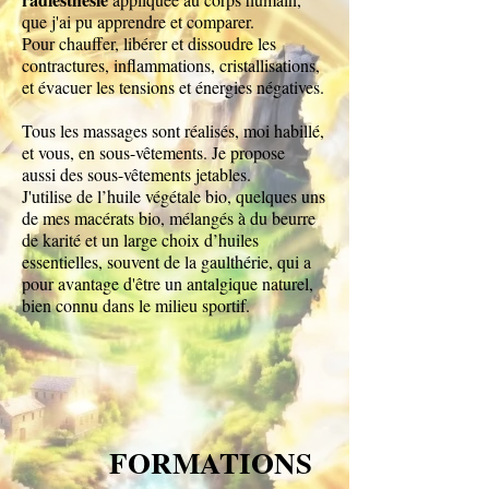
que j'ai pu apprendre et comparer.
Pour chauffer, libérer et dissoudre les
contractures, inflammations, cristallisations,
et évacuer les tensions et énergies négatives.
Tous les massages sont réalisés, moi habillé,
et vous, en sous-vêtements. Je propose
aussi des sous-vêtements jetables.
J'utilise de l’huile végétale bio, quelques uns
de mes macérats bio, mélangés à du beurre
de karité et un large choix d’huiles
essentielles, souvent de la gaulthérie, qui a
pour avantage d'être un antalgique naturel,
bien connu dans le milieu sportif.
FORMATIONS