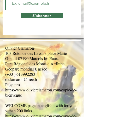
S'abonner
Olivier Clamaron-
103 Rotonde des Lavoirs-place Marie
Giraud-07190 Marcols les Eaux.
Parc Régional des Monts d'Ardèche.
Géoparc mondial Unesco
(+33 ) 613992283
o.clamaron@free.fr
Page pro.
https://www.olivierclamaron.com/copie-de-
bienvenue
WELCOME page in english : with for you
> than 200 links
https://www.olivierclamaron.com/copie-de-