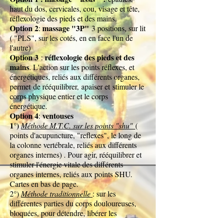
haut du dos, cervicales, cou, visage et tête,
réflexologie des pieds et des mains.
Option 2
massage "3P"
:
3 positions, sur lit
( "PLS", sur les cotés, en en face l'un de
l'autre)
Option 3
réflexologie des pieds et des
:
mains
. L'action sur les points réflexes, et
énergétiques, reliés aux différents organes,
permet
de rééquilibrer,
apaiser et
stimuler le
corps physique entier et le corps
énergétique.
Option 4
ventouses
:
1°)
Méthode M.T.C. sur les points "shu"
(
points d'acupuncture, "reflexes", le long de
la colonne vertébrale, reliés aux différents
organes internes) . Pour agir, rééquilibrer et
stimuler l'énergie vitale des différents
organes internes, reliés aux points SHU.
Cartes en bas de page.
2°)
Méthode traditionnelle
: sur les
différentes parties du corps douloureuses,
bloquées, pour détendre, libérer les