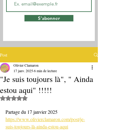
S'abonner
Post
Olivier Clamaron
17 janv. 2025
6 min de lecture
"Je suis toujours là", " Ainda
estou aqui" !!!!!
Noté NaN étoiles sur 5.
Partage du 17 janvier 2025
https://www.olivierclamaron.com/post/je-
suis-toujours-là-ainda-estou-aqui