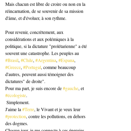
Mais chacun est libre de croire ou non en la 
réincarnation, de se souvenir de sa mission 
d'âme, et d'évoluer, à son rythme. 
Pour revenir, concrètement, aux 
considérations et aux polémiques à la 
politique, si la dictature "prolétarienne" a été 
souvent une catastrophe. Les peuples au 
#Brasil
, 
#Chile
, 
#Argentina
, 
#Espana
, 
#Greece
, 
#Portugal
, comme beaucoup 
d'autres, peuvent aussi témoigner des 
dictatures" de droite". 
Pour ma part, je suis encore de 
#gauche
, et 
#écologiste
.
 Simplement. 
J'aime la 
#Terre
, le Vivant et je veux leur 
#protection
, contre les pollutions, en dehors 
des dogmes. 
Chaque jour, je me connecte à ces énergies 