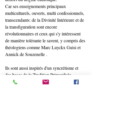
Car ses enseignements principaux 
multiculturels, ouverts, multi confessionnels, 
transcendants: de la Divinité Intérieure et de 
la transfiguration sont encore 
révolutionnaires et ceux qui s'y intéressent 
de manière tolérante le savent, y compris des 
théologiens comme Marc Luyckx Guisi et 
Annick de Souzenelle . 
Ils sont aussi inspirés d'un syncrétisme et 
des bases de la Tradition Primordiale 
Universelle. 
Chacun aujourd'hui devrait se demander 
pourquoi tout a été fait pour nous faire 
oublier, nous éloigner des connaissances 
intemporelles universelles transcendantes. 
Souvenez vous d'elles et d'eux et surtout de 
qui vous êtes réellement, de nos pouvoirs 