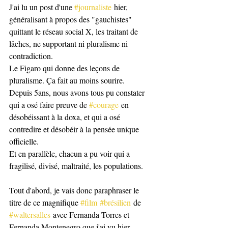
J'ai lu un post d'une 
#journaliste
 hier, 
généralisant à propos des "gauchistes" 
quittant le réseau social X, les traitant de 
lâches, ne supportant ni pluralisme ni 
contradiction. 
Le Figaro qui donne des leçons de 
pluralisme. Ça fait au moins sourire. 
Depuis 5ans, nous avons tous pu constater 
qui a osé faire preuve de 
#courage
 en 
désobéissant à la doxa, et qui a osé 
contredire et désobéir à la pensée unique 
officielle. 
Et en parallèle, chacun a pu voir qui a 
fragilisé, divisé, maltraité, les populations. 
Tout d'abord, je vais donc paraphraser le 
titre de ce magnifique 
#film
#brésilien
 de 
#waltersalles
 avec Fernanda Torres et 
Fernanda Montenegro que j'ai vu hier .