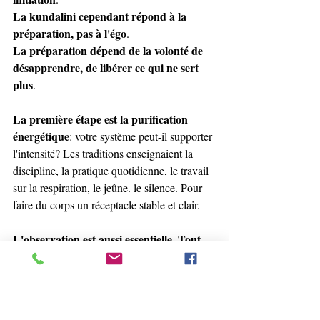
La kundalini cependant répond à la 
préparation, pas à l'égo
. 
La préparation dépend de la volonté de 
désapprendre, de libérer ce qui ne sert 
plus
.
La première étape est la purification 
énergétique
: votre système peut-il supporter 
l'intensité? Les traditions enseignaient la 
discipline, la pratique quotidienne, le travail 
sur la respiration, le jeûne. le silence. Pour 
faire du corps un réceptacle stable et clair.
L'observation est aussi essentielle. Tout 
comme l'honnêteté
. 
Pouvez-vous dire la vérité sur ce que vous 
ressentez ? 
Pouvez-vous supporter l'inconfort sans 