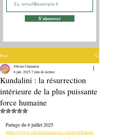
S'abonner
Post
Olivier Clamaron
6 juil. 2025
7 min de lecture
Kundalini : la résurrection
intérieure de la plus puissante
force humaine
Noté NaN étoiles sur 5.
Partage du 6 juillet 2025
https://www.olivierclamaron.com/post/kunda