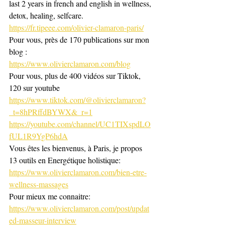
last 2 years in french and english in wellness,
detox, healing, selfcare.
https://fr.tipeee.com/olivier-clamaron-paris/
Pour vous, près de 170 publications sur mon 
blog : 
https://www.olivierclamaron.com/blog
Pour vous, plus de 400 vidéos sur Tiktok, 
120 sur youtube
https://www.tiktok.com/@olivierclamaron?
_t=8hPRffdBYWX&_r=1
https://youtube.com/channel/UC1TIXspdLO
fUL1R9YgP6hdA
Vous êtes les bienvenus, à Paris, je propos 
13 outils en Energétique holistique: 
https://www.olivierclamaron.com/bien-etre-
wellness-massages
Pour mieux me connaitre: 
https://www.olivierclamaron.com/post/updat
ed-masseur-interview