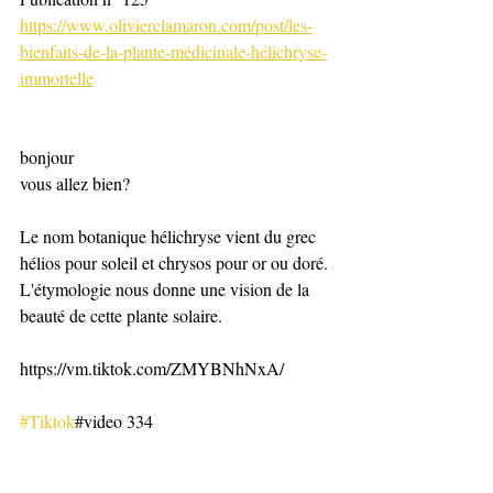
https://www.olivierclamaron.com/post/les-
bienfaits-de-la-plante-médicinale-hélichryse-
immortelle
bonjour
vous allez bien? 
Le nom botanique hélichryse vient du grec 
hélios pour soleil et chrysos pour or ou doré. 
L'étymologie nous donne une vision de la 
beauté de cette plante solaire. 
​https://vm.tiktok.com/ZMYBNhNxA/
#Tiktok
#video 334