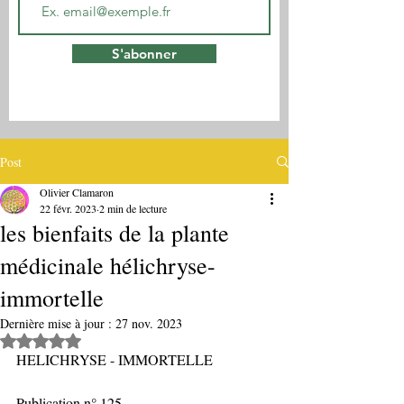
S'abonner
Post
Olivier Clamaron
22 févr. 2023
2 min de lecture
les bienfaits de la plante
médicinale hélichryse-
immortelle
Dernière mise à jour :
27 nov. 2023
Noté NaN étoiles sur 5.
HELICHRYSE - IMMORTELLE 
Publication n° 125