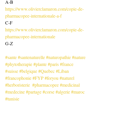
A-B
https://www.olivierclamaron.com/copie-de-
pharmacopee-internationale-a-f
C-F
https://www.olivierclamaron.com/copie-de-
pharmacopee-internationale
G-Z
#sante
#santenaturelle
#naturopathie
#nature
#phytotherapie
#plante
#paris
#france
#suisse
#belgique
#Quebec
#Liban
#francophonie
#FYP
#foryou
#naturel
#herboristerie
#pharmacopee
#medicinal
#medecine
#partage
#corse
#algerie
#maroc
#tunisie