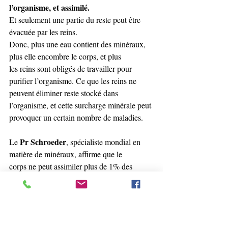
l’organisme, et assimilé.
Et seulement une partie du reste peut être 
évacuée par les reins. 
Donc, plus une eau contient des minéraux, 
plus elle encombre le corps, et plus 
les reins sont obligés de travailler pour 
purifier l’organisme. Ce que les reins ne 
peuvent éliminer reste stocké dans 
l’organisme, et cette surcharge minérale peut 
provoquer un certain nombre de maladies. 
Pr Schroeder
Le 
, spécialiste mondial en 
matière de minéraux, affirme que le 
corps ne peut assimiler plus de 1% des 
minéraux contenus dans l’eau. Les 
minéraux non assimilés encrassent 
l’organisme. 
Pr Degrez
Le 
 a constaté que le calcium de 
l’eau ne peut pas être absorbé par 