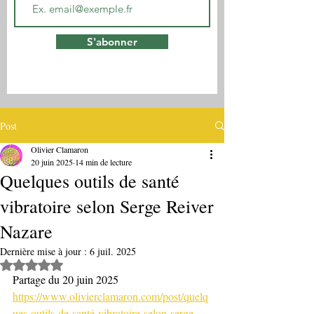
S'abonner
Post
Olivier Clamaron
20 juin 2025
14 min de lecture
Quelques outils de santé
vibratoire selon Serge Reiver
Nazare
Dernière mise à jour :
6 juil. 2025
Noté NaN étoiles sur 5.
Partage du 20 juin 2025
https://www.olivierclamaron.com/post/quelq
ues-outils-de-santé-vibratoire-selon-serge-