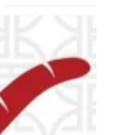
rentrée-à-vous-toutes-et-tous-force-prévention-
protection-et-guérison-na...