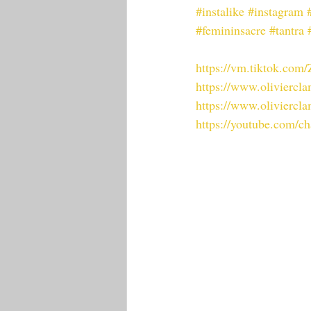
#instalike
#instagram
#femininsacre
#tantra
https://vm.tiktok.co
https://www.oliviercl
https://www.oliviercl
https://youtube.com