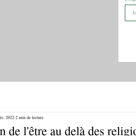
éc. 2022
2 min de lecture
 de l'être au delà des religi