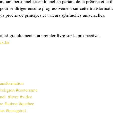
arcours personnel exceptionnel en partant de la prêtrise et la t
pour se diriger ensuite progressivement sur cette transformati
lus proche de principes et valeurs spirituelles universelles. 
 aussi gratuitement son premier livre sur la prospective.  
kx.be
ransformation
#religion
#esoterisme
nel
#livre
#video
ue
#suisse
#quebec
ous
#instagood