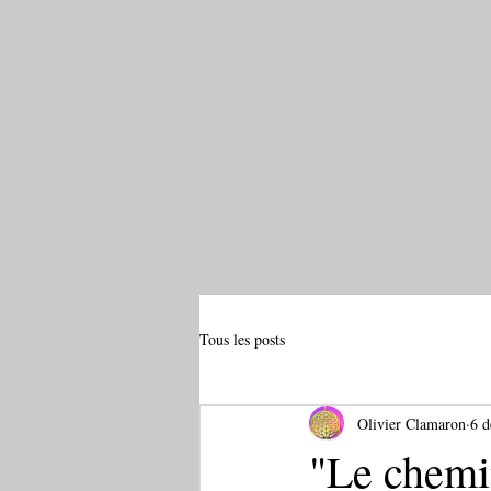
Tous les posts
Olivier Clamaron
6 d
"Le chemin