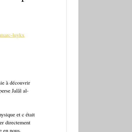
r-marc-luykx
mie à découvrir 
erse Jalâl al-
ysique et c était 
er directement 
e en nous. 