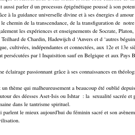
t aussi parler d un processus épigénétique poussé à son potent
ce à la guidance universelle divine et à ses énergies d amour
r le chemin de la transcendance, de la transfiguration de  notre
lement les expériences et enseignements de Socrate, Platon, 
 Teilhard de Chardin, Hadewijch d ‘Anvers et d ‘autres bégui
ue, cultivées, indépendantes et connectées, aux 12e et 13e siè
 persécutées par l Inquisition sauf en Belgique et aux Pays B
 éclairage passionnant grâce à ses connaissances en théologi
 un thème qui malheureusement a beaucoup été oublié depuis l
utour des déesses Aset-Isis ou Ishtar  : la  sexualité sacrée et 
aine dans le tantrisme spirituel. 
ui parlent le mieux aujourd'hui du féminin sacré et son avène
ilisation. 