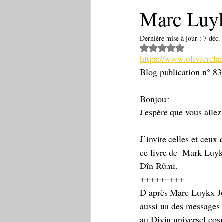
Marc Luy
Dernière mise à jour :
7 déc.
Noté NaN étoiles 
https://www.oliviercla
Blog publication n° 83
Bonjour
J'espère que vous alle
J’invite celles et ceux 
ce livre de  Mark Luykx
Dîn Rûmi. 
+++++++++
D après Marc Luykx Jés
aussi un des messages 
au Divin universel cosm