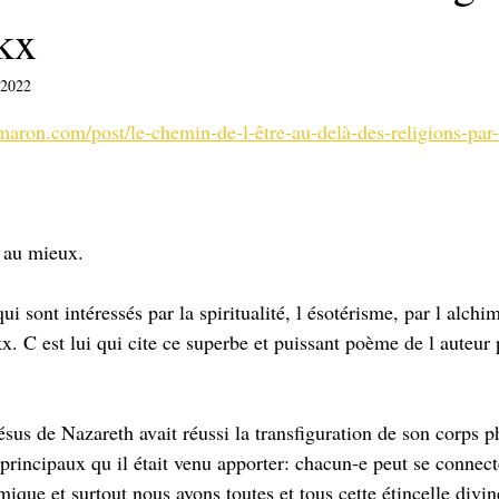
kx
 2022
sur 5.
maron.com/post/le-chemin-de-l-être-au-delà-des-religions-pa
z au mieux. 
qui sont intéressés par la spiritualité, l ésotérisme, par l alchi
. C est lui qui cite ce superbe et puissant poème de l auteur p
us de Nazareth avait réussi la transfiguration de son corps ph
principaux qu il était venu apporter: chacun-e peut se connect
ique et surtout nous avons toutes et tous cette étincelle divin