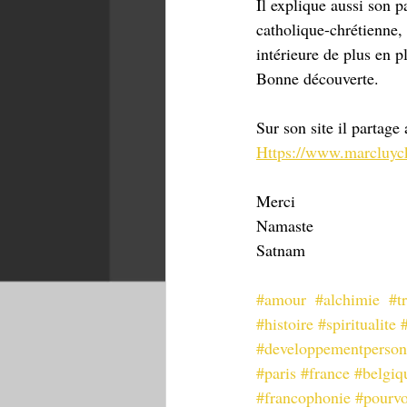
Il explique aussi son p
catholique-chrétienne, 
intérieure de plus en p
Bonne découverte. 
Sur son site il partage
Https://www.marcluyc
Merci 
Namaste
Satnam
#amour
#alchimie
#t
#histoire
#spiritualite
#developpementperson
#paris
#france
#belgiq
#francophonie
#pourv