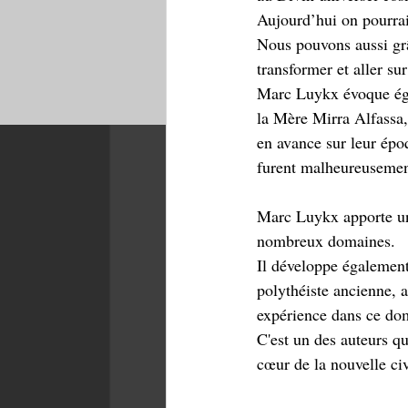
Aujourd’hui on pourrai
Nous pouvons aussi grâ
transformer et aller su
Marc Luykx évoque éga
la Mère Mirra Alfassa,
en avance sur leur époq
furent malheureusement
Marc Luykx apporte une
nombreux domaines.  
Il développe également
polythéiste ancienne, a
expérience dans ce dom
C'est un des auteurs q
cœur de la nouvelle civ