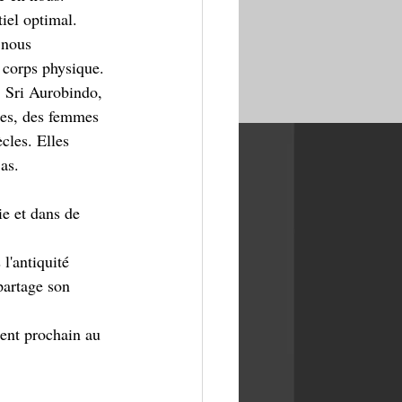
iel optimal.  
 nous 
 corps physique.  
 Sri Aurobindo, 
nes, des femmes 
cles. Elles 
as.  
e et dans de 
'antiquité 
partage son 
ment prochain au 