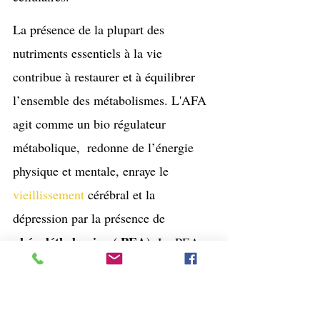
La présence de la plupart des 
nutriments essentiels à la vie 
contribue à restaurer et à équilibrer 
l’ensemble des métabolismes. L'AFA 
agit comme un bio régulateur 
métabolique,  redonne de l’énergie 
physique et mentale, enraye le 
vieillissement
 cérébral et la 
dépression par la présence de 
phényléthylamine ( PEA). 
La PEA 
est une amphétamine naturelle 
capable de moduler l'attention, 
l'humeur, l'anxiété,  c'est un neuro-