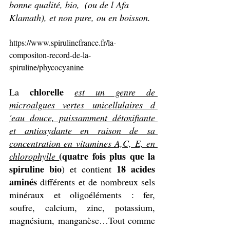
bonne qualité, bio,  (ou de l Afa 
Klamath), et non pure, ou en boisson. 
https://www.spirulinefrance.fr/la-
compositon-record-de-la-
spiruline/phycocyanine
chlorelle
La 
est un genre de 
microalgues vertes unicellulaires d 
'eau douce, puissamment détoxifiante 
et antioxydante en raison de sa 
concentration en vitamines A,C, E, en 
(quatre fois plus que la 
chlorophylle 
spiruline bio
18 acides 
) et contient 
aminés
 différents et de nombreux sels 
minéraux et oligoéléments : fer, 
soufre, calcium, zinc, potassium, 
magnésium, manganèse…Tout comme 