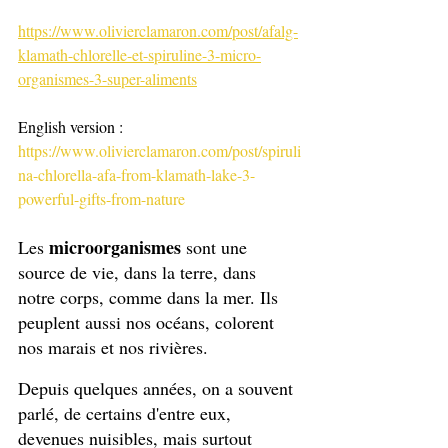
https://www.olivierclamaron.com/post/afalg-
klamath-chlorelle-et-spiruline-3-micro-
organismes-3-super-aliments
English version :
https://www.olivierclamaron.com/post/spiruli
na-chlorella-afa-from-klamath-lake-3-
powerful-gifts-from-nature
microorganismes
Les 
 sont une 
source de vie, dans la terre, dans 
notre corps, comme dans la mer. Ils 
peuplent aussi nos océans, colorent 
nos marais et nos rivières. 
Depuis quelques années, on a souvent 
parlé, de certains d'entre eux, 
devenues nuisibles, mais surtout 