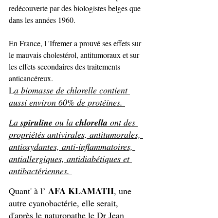
redécouverte par des biologistes belges que 
dans les années 1960. 
En France, l 'Ifremer a prouvé ses effets sur 
le mauvais cholestérol, antitumoraux et sur 
les effets secondaires des traitements 
anticancéreux.
L
a biomasse de chlorelle contient 
aussi environ 60% de protéines. 
La 
spiruline
 ou la 
chlorella
 ont des 
propriétés antivirales, antitumorales, 
antioxydantes, anti-inflammatoires, 
antiallergiques, antidiabétiques et 
antibactériennes. 
AFA KLAMATH
Quant' à l’ 
, une 
autre cyanobactérie, elle serait, 
d'après le naturopathe le Dr Jean 