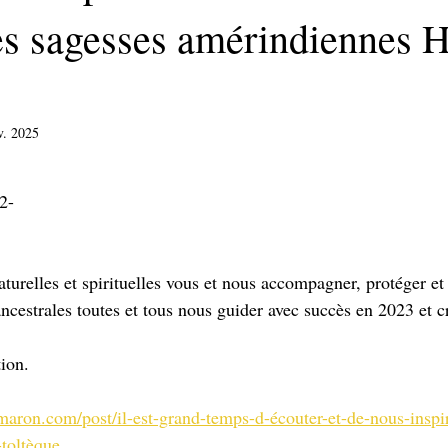
es sagesses amérindiennes H
v. 2025
sur 5.
2-
aturelles et spirituelles vous et nous accompagner, protéger et
ncestrales toutes et tous nous guider avec succès en 2023 et cr
ion. 
maron.com/post/il-est-grand-temps-d-écouter-et-de-nous-inspi
toltèque