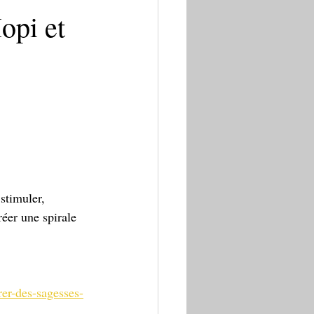
opi et
 stimuler,
éer une spirale 
rer-des-sagesses-