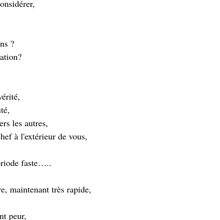
considérer,
ons ?
lation?
vérité,
té,
rs les autres,
hef à l'extérieur de vous,
ériode faste…..
re, maintenant très rapide,
nt peur,