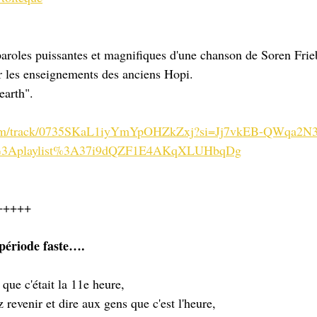
paroles puissantes et magnifiques d'une chanson de Soren Frieb
 les enseignements des anciens Hopi. 
earth". 
y.com/track/0735SKaL1iyYmYpOHZkZxj?si=Jj7vkEB-QWqa2N
y%3Aplaylist%3A37i9dQZF1E4AKqXLUHbqDg
+++++
 période faste….
que c'était la 11e heure,
revenir et dire aux gens que c'est l'heure,