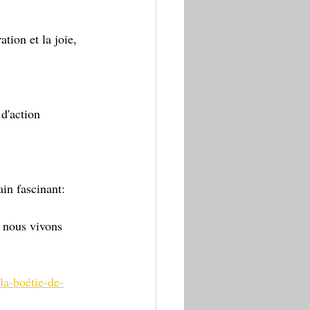
tion et la joie,
 d'action 
in fascinant:  
e nous vivons 
la-boétie-de-