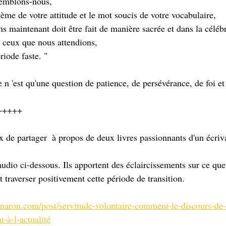
semblons-nous,
ème de votre attitude et le mot soucis de votre vocabulaire,
s maintenant doit être fait de manière sacrée et dans la célébra
 ceux que nous attendions,
riode faste. "
e n 'est qu'une question de patience, de persévérance, de foi et
+++++
x de partager  à propos de deux livres passionnants d'un écriva
audio ci-dessous. Ils apportent des éclaircissements sur ce qu
traverser positivement cette période de transition. 
maron.com/post/servitude-volontaire-comment-le-discours-de-
-à-l-actualité