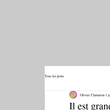
Tous les posts
Olivier Clamaron
1 j
Il est gra