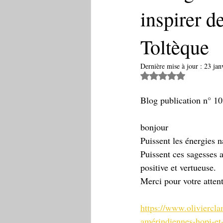
inspirer d
Toltèque
Dernière mise à jour :
23 jan
Noté NaN étoiles 
Blog publication n° 10
bonjour 
Puissent les énergies n
Puissent ces sagesses a
positive et vertueuse.
Merci pour votre attent
https://www.oliviercla
amérindiennes-hopi-et-