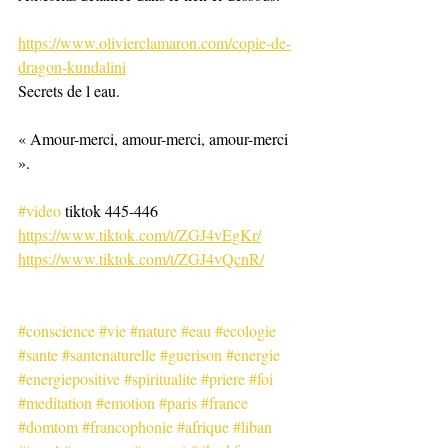
https://www.olivierclamaron.com/copie-de-
dragon-kundalini
Secrets de l eau.
« Amour-merci, amour-merci, amour-merci 
». 
#video
 tiktok 445-446
https://www.tiktok.com/t/ZGJ4vEgKr/
https://www.tiktok.com/t/ZGJ4vQcnR/
#conscience
#vie
#nature
#eau
#ecologie
#sante
#santenaturelle
#guerison
#energie
#energiepositive
#spiritualite
#priere
#foi
#meditation
#emotion
#paris
#france
#domtom
#francophonie
#afrique
#liban