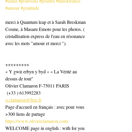
#israel
#pourvous
#pourtoi
#tiktokfrance
#amour
#gratitude
merci à Quantum leap et à Sarah Breskman 
Cosme, à Masaru Emoto pour les photos. ( 
cristallisation express de l'eau en résonance 
avec les mots "amour et merci ").
+++++++++
« Y gwir erbyn y byd « « La Vérité au 
dessus de tout"
Olivier Clamaron F-75011 PARIS
 (+33 ) 613992283
o.clamaron@free.fr
Page d'accueil en français : avec pour vous 
>300 liens de partage 
https://www.olivierclamaron.com/
WELCOME page in english : with for you 