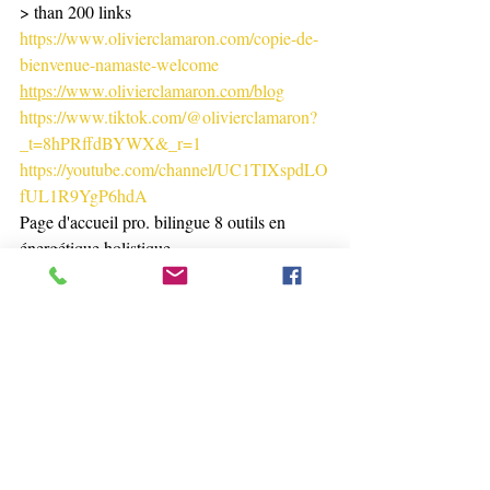
> than 200 links 
https://www.olivierclamaron.com/copie-de-
bienvenue-namaste-welcome
https://www.olivierclamaron.com/blog
https://www.tiktok.com/@olivierclamaron?
_t=8hPRffdBYWX&_r=1
https://youtube.com/channel/UC1TIXspdLO
fUL1R9YgP6hdA
Page d'accueil pro. bilingue 8 outils en 
énergétique holistique
https://www.olivierclamaron.com/bien-etre-
wellness-massages
Feng Shui -Photos. 
https://www.olivierclamaron.com/copie-de-
welcome
Rejoignez moi-join me  : 
https://www.x.com/cameron20370744
+++++++++