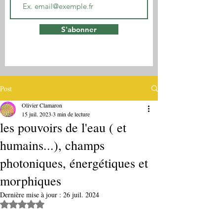
S'abonner
Post
Olivier Clamaron
15 juil. 2023
3 min de lecture
les pouvoirs de l'eau ( et
humains...), champs
photoniques, énergétiques et
morphiques
Dernière mise à jour :
26 juil. 2024
Noté NaN étoiles sur 5.