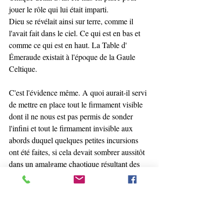
jouer le rôle qui lui était imparti.
Dieu se révélait ainsi sur terre, comme il 
l'avait fait dans le ciel. Ce qui est en bas et 
comme ce qui est en haut. La Table d' 
Émeraude existait à l'époque de la Gaule 
Celtique.
C'est l'évidence même. A quoi aurait-il servi 
de mettre en place tout le firmament visible 
dont il ne nous est pas permis de sonder 
l'infini et tout le firmament invisible aux 
abords duquel quelques petites incursions 
ont été faites, si cela devait sombrer aussitôt 
dans un amalgame chaotique résultant des 
rencontres de plantes ?
Il fallait, pour que cette œuvre dure, assurer 
sa pérennité en la soumettant à des lois qui 
en régiraient la vie et le mouvement.