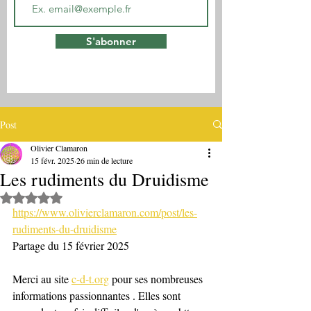
S'abonner
Post
Olivier Clamaron
15 févr. 2025
26 min de lecture
Les rudiments du Druidisme
Noté NaN étoiles sur 5.
https://www.olivierclamaron.com/post/les-
rudiments-du-druidisme
Partage du 15 février 2025
Merci au site 
c-d-t.org
 pour ses nombreuses 
informations passionnantes . Elles sont 