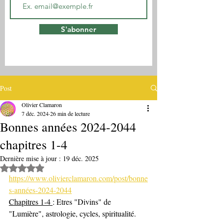
S'abonner
Post
Olivier Clamaron
7 déc. 2024
26 min de lecture
Bonnes années 2024-2044
chapitres 1-4
Dernière mise à jour :
19 déc. 2025
Noté NaN étoiles sur 5.
https://www.olivierclamaron.com/post/bonne
s-années-2024-2044
Chapitres 1-4 
: Etres "Divins" de 
"Lumière", astrologie, cycles, spiritualité. 