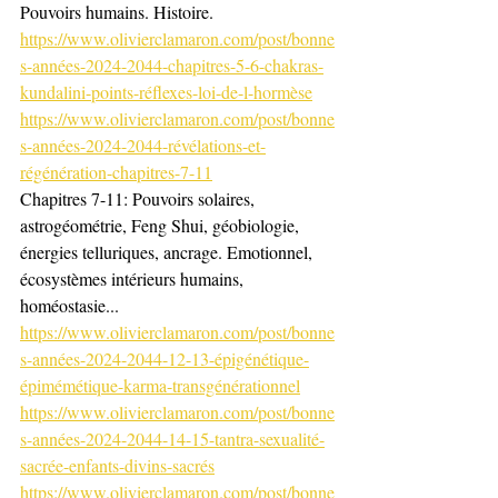
Pouvoirs humains. Histoire. 
https://www.olivierclamaron.com/post/bonne
s-années-2024-2044-chapitres-5-6-chakras-
kundalini-points-réflexes-loi-de-l-hormèse
https://www.olivierclamaron.com/post/bonne
s-années-2024-2044-révélations-et-
régénération-chapitres-7-11
Chapitres 7-11: Pouvoirs solaires, 
astrogéométrie, Feng Shui, géobiologie, 
énergies telluriques, ancrage. Emotionnel, 
écosystèmes intérieurs humains, 
homéostasie...
https://www.olivierclamaron.com/post/bonne
s-années-2024-2044-12-13-épigénétique-
épimémétique-karma-transgénérationnel
https://www.olivierclamaron.com/post/bonne
s-années-2024-2044-14-15-tantra-sexualité-
sacrée-enfants-divins-sacrés
https://www.olivierclamaron.com/post/bonne