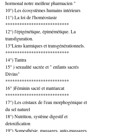
hormonal notre meilleur pharmacien "
10°) Les écosystèmes humains intérieurs
11°) La loi de l'homéostasie
***************************
12°) l'épigénétique, épimémétique. La 
transfiguration. 
13°Liens karmiques et transgénérationnels.
***************************
14°) Tantra
15° ) sexualité sacrée et " enfants sacrés 
Divins" 
***************************
16° )Féminin sacré et matriarcat
***************************
17°) Les cristaux de l'eau morphogénique et 
du sel naturel
18°) Nutrition, système digestif et 
detoxification
19°)
Somesthésie, massages, auto-massages, 