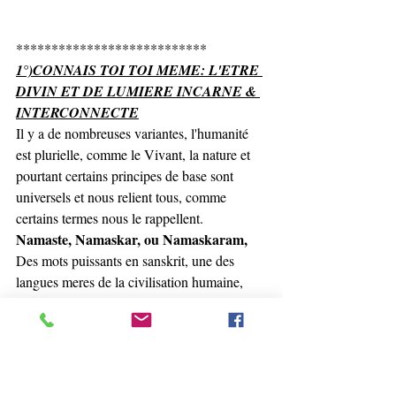
***************************
1°)CONNAIS TOI TOI MEME: L'ETRE 
DIVIN ET DE LUMIERE INCARNE & 
INTERCONNECTE
Il y a de nombreuses variantes, l'humanité 
est plurielle, comme le Vivant, la nature et 
pourtant certains principes de base sont 
universels et nous relient tous, comme 
certains termes nous le rappellent.
Namaste, Namaskar, ou Namaskaram,
Des mots puissants en sanskrit, une des 
langues meres de la civilisation humaine, 
qui peuvent être traduits, par:
" La Lumière en moi vibre avec la meme 
Lumière en toi".
Les Mayas disaient : "Enlakek Alakin", 
 Freddy Silva.
d'après