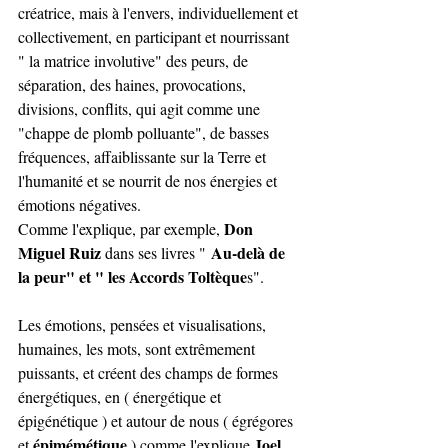
créatrice, mais à l'envers, individuellement et 
collectivement, en participant et nourrissant 
" la matrice involutive" des peurs, de 
séparation, des haines, provocations, 
divisions, conflits, qui agit comme une 
"chappe de plomb polluante", de basses 
fréquences, affaiblissante sur la Terre et 
l'humanité et se nourrit de nos énergies et 
émotions négatives.
Don 
Comme l'explique, par exemple, 
Miguel Ruiz
 Au-delà de 
 dans ses livres "
la peur" et " les Accords Toltèque
s".
Les émotions, pensées et visualisations, 
humaines, les mots, sont extrêmement 
puissants, et créent des champs de formes 
énergétiques, en ( énergétique et 
épigénétique ) et autour de nous ( égrégores 
épimémétique
Joel 
et 
 ) comme l'explique 