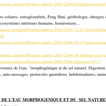
amaron.com/post/bonnes-années-2024-2044-révélations-et-régé
s solaires, astrogéométrie, Feng Shui, géobiologie, énergies t
cosystèmes intérieurs humains, homéostasie...
amaron.com/post/bonnes-années-2024-2044-12-13-épigénétiq
nel
amaron.com/post/bonnes-années-2024-2044-14-15-tantra-sexual
amaron.com/post/bonnes-années-2024-2044-16-féminin-sacré-e
amaron.com/post/bonnes-annees-2024-2044-chapitres-14-17
ristaux de l'eau  "morphogénique et du sel naturel. Digestion 
, auto-massages. protocoles quotidiens, hebdomadaires, mens
UX DE L'EAU MORPHOGENIQUE ET DU  SEL NATURE