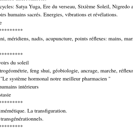
t cycles: Satya Yuga, Ere du verseau, Sixième Soleil, Nigredo
oirs humains sacrés. Energies, vibrations et révélations.
e 
*********
ni, méridiens, nadis, acupuncture, points réflexes: mains, mar
*********
voirs du soleil
astrogéométrie, feng shui, géobiologie, ancrage, marche, réflexo
. "Le système hormonal notre meilleur pharmacien "
humains intérieurs
stasie
*********
pimémétique. La transfiguration. 
transgénérationnels.
*********