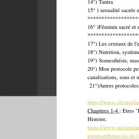
14°) Tantra
15° ) sexualité sacrée 
******************
16° )Féminin sacré et 
******************
17°) Les cristaux de l
18°) Nutrition, système
19°)
Somesthésie, mass
20°) Mon protocole per
canalisations, sons et 
 21°)Autres protocoles
https://www.oliviercl
Chapitres 1-4 
: Etres 
Histoire. 
https://www.oliviercl
points-réflexes-loi-de-