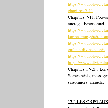
https://www.oliviercl
chapitres-7-11
Chapitres 7-11: Pouvoir
ancrage. Emotionnel, é
https://www.oliviercl
karma-transgénération
https://www.oliviercl
enfants-divins-sacrés
https://www.oliviercl
https://www.oliviercl
Chapitres 17-21 : Les c
Somesthésie, massages
saisonniers, annuels. 
17°) LES CRISTA