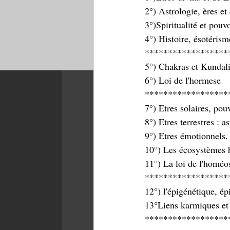
2°) Astrologie, ères e
3°)Spiritualité et pouv
4°) Histoire, ésotérism
******************
5°) Chakras et Kundali
6°) Loi de l'hormese
******************
7°) Etres solaires, pou
8°) Etres terrestres : 
9°) Etres émotionnels
10°) Les écosystèmes 
11°) La loi de l'homéo
******************
12°) l'épigénétique, é
13°Liens karmiques et 
******************