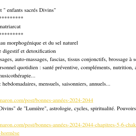
et " enfants sacrés Divins" 
*********
matriarcat
*********
'eau morphogénique et du sel naturel
 digestif et detoxification
ages, auto-massages, fascias, tissus conjonctifs, brossage à s
sonnel quotidien : santé préventive, compléments, nutrition, 
musicothérapie...
: hebdomadaires, mensuels, saisonniers, annuels...
amaron.com/post/bonnes-années-2024-2044
"Divins" de "Lumière", astrologie, cycles, spiritualité. Pouvoir
amaron.com/post/bonnes-années-2024-2044-chapitres-5-6-chak
l-hormèse