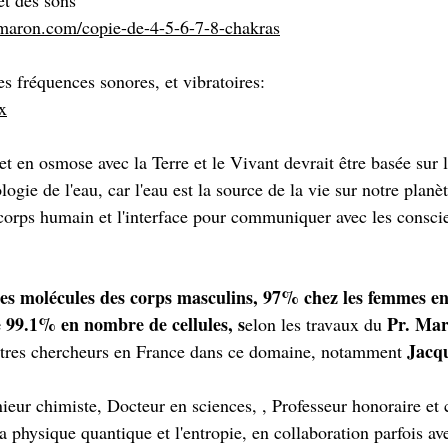
et des sons
amaron.com/copie-de-4-5-6-7-8-chakras
es fréquences sonores, et vibratoires:
x
t en osmose avec la Terre et le Vivant devrait être basée sur le
logie de l'eau, car l'eau est la source de la vie sur notre planète
 corps humain et l'interface pour communiquer avec les conscie
s molécules des corps masculins, 97% chez les femmes e
 99.1% en nombre de cellules, s
Pr. Ma
elon les travaux du 
Jacqu
'autres chercheurs en France dans ce domaine, notamment 
ieur chimiste, Docteur en sciences, , Professeur honoraire et 
la physique quantique et l'entropie, en collaboration parfois ave