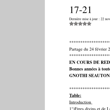
17-21
Dernière mise à jour :
22 nov
Noté NaN étoiles 
******************
Partage du 24 février 
******************
EN COURS DE RE
Bonnes années à toute
GNOTHI SEAUTON, kno
******************
Table:
Introduction 
1°)Etres divins et de 