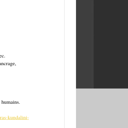
ec.
ancrage, 
s humains. 
ras-kundalini-