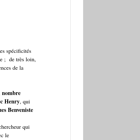
s spécificités 
 ;  de très loin, 
nces de la 
n nombre 
rc Henry
, qui 
es Benveniste 
chercheur qui 
c le 