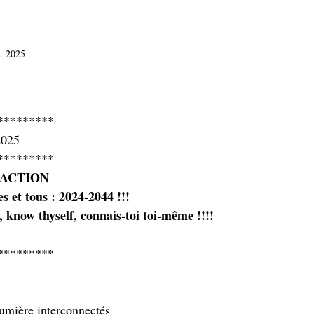
. 2025
sur 5.
*********
2025
*********
DACTION
s et tous : 2024-2044 !!!
w thyself, connais-toi toi-même !!!!
*********
Lumière interconnectés