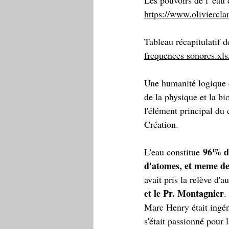
Les pouvoirs de l' eau 
https://www.oliviercl
Tableau récapitulatif d
frequences sonores.xls
Une
humanité logique e
de la physique et la bio
l'élément principal du
Création.
96% de
L'eau constitue 
d'atomes, et meme de
avait pris la relève d
et le Pr. Montagnier
.
Marc Henry était ingén
s'était passionné pour 