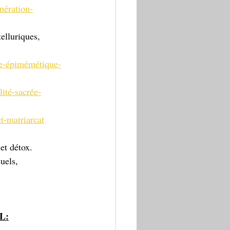
nération-
elluriques, 
ue-épimémétique-
ité-sacrée-
t-matriarcat
et détox. 
uels, 
L: