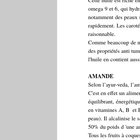
Cette huile est riche 
omega 9 et 6, qui hydra
notamment des peaux sè
rapidement. Les carotén
raisonnable. 
Comme beaucoup de noi
des propriétés anti tum
l'huile en contient aus
AMANDE 
Selon l’ayur-veda, l’ama
C'est en effet un alime
équilibrant, énergétiq
en vitamines A, B  et E
peau). Il alcalinise le 
50% du poids d 'une am
Tous les fruits à coque