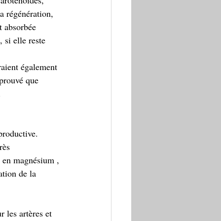
caroténoïdes, 
la régénération, 
t absorbée 
si elle reste 
aient également 
 prouvé que 
 
eproductive. 
rès 
é, en magnésium , 
ation de la 
 les artères et 