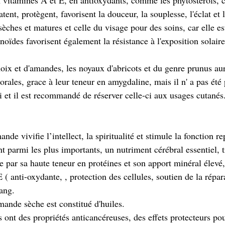
en vitamines A et E, en antioxydants, comme les phytostérols, 
tent, protègent, favorisent la douceur, la souplesse, l'éclat et 
ches et matures et celle du visage pour des soins, car elle es
oïdes favorisent également la résistance à l'exposition solaire, 
x et d'amandes, les noyaux d'abricots et du genre prunus aur
orales, grace à leur teneur en amygdaline, mais il n' a pas été
si et il est recommandé de réserver celle-ci aux usages cutanés.
nde vivifie l’intellect, la spiritualité et stimule la fonction r
nt parmi les plus importants, un nutriment cérébral essentiel, t
ue par sa haute teneur en protéines et son apport minéral élev
 ( anti-oxydante, , protection des cellules, soutien de la répar
sang.
ande sèche est constitué d'huiles.
s ont des propriétés anticancéreuses, des effets protecteurs pour