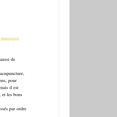
e-massages
aussi de 
'acupuncture, 
ons, pour 
mais il est 
 et les bons 
assés par ordre 