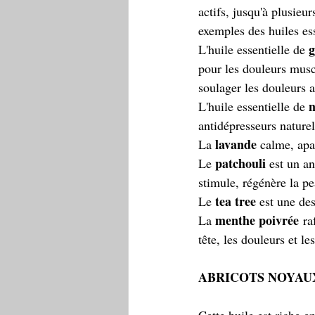
actifs, jusqu'à plusie
exemples des huiles ess
g
L'huile essentielle de 
pour les douleurs muscu
soulager les douleurs ar
n
L'huile essentielle de 
antidépresseurs naturel
lavande
La 
 calme, apai
patchouli
Le 
 est un an
stimule, régénère la pe
tea tree
Le 
 est une de
menthe poivrée
La 
 ra
tête, les douleurs et l
ABRICOTS NOYAUX