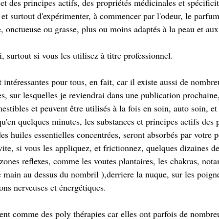
et des principes actifs, des propriétés médicinales et spécificité
et surtout d'expérimenter, à commencer par l'odeur, le parfum,
e, onctueuse ou grasse, plus ou moins adaptés à la peau et aux
, surtout si vous les utilisez à titre professionnel. 
intéressantes pour tous, en fait, car il existe aussi de nombr
, sur lesquelles je reviendrai dans une publication prochaine,
stibles et peuvent être utilisés à la fois en soin, auto soin, et
, qu'en quelques minutes, les substances et principes actifs des 
des huiles essentielles concentrées, seront absorbés par votre p
vite, si vous les appliquez, et frictionnez, quelques dizaines d
 zones reflexes, comme les voutes plantaires, les chakras, not
e main au dessus du nombril ),derriere la nuque, sur les poigne
ons nerveuses et énergétiques. 
sent comme des poly thérapies car elles ont parfois de nombre