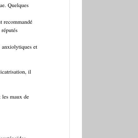
que. Quelques 
 est recommandé 
 réputés 
 anxiolytiques et 
 
catrisation, il 
it les maux de 