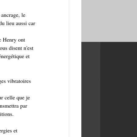
 ancrage, le 
du lieu aussi car 
c Henry ont 
us disent n'est 
énergétique et 
ges vibratoires 
r celle que je 
ansmettra par 
itions.
rgies et 