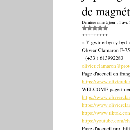
de magnéti
Dernière mise à jour :
1 avr.
Noté NaN étoiles 
+++++++++
« Y gwir erbyn y byd «
Olivier Clamaron F-7
  (+33 ) 613992283
olivier.clamaron@pro
Page d'accueil en franç
https://www.oliviercl
WELCOME page in engli
https://www.olivierc
https://www.oliviercl
https://www.tiktok.
https://youtube.com
Page d'accueil pro. bil