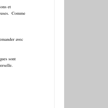
ons et 
seuses.  Comme 
demander avec 
ques sont 
erselle. 