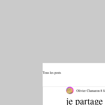
Tous les posts
Olivier Clamaron
8 f
je partage