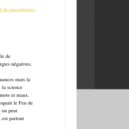
el-de-magnétisme-
le de 
gies négatives. 
t la science 
s mots et maux. 
oquait le Feu de 
, on peut 
 est partout 