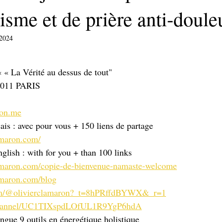
sme et de prière anti-doule
 2024
sur 5.
 « La Vérité au dessus de tout"
5011 PARIS
ton.me
ais : avec pour vous + 150 liens de partage 
amaron.com/
sh : with for you + than 100 links 
lamaron.com/copie-de-bienvenue-namaste-welcome
amaron.com/blog
com/@olivierclamaron?_t=8hPRffdBYWX&_r=1
/channel/UC1TIXspdLOfUL1R9YgP6hdA
ingue 9 outils en énergétique holistique