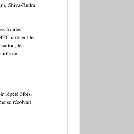
Agni, Shiva-Rudra 
es froides" 
MTC utilisent les 
sation, les 
outils en 
r répété 3fois, 
me se résolvait 