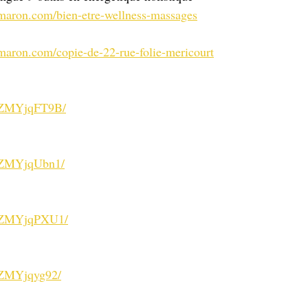
amaron.com/bien-etre-wellness-massages
amaron.com/copie-de-22-rue-folie-mericourt
m/ZMYjqFT9B/
m/ZMYjqUbn1/
m/ZMYjqPXU1/
m/ZMYjqyg92/