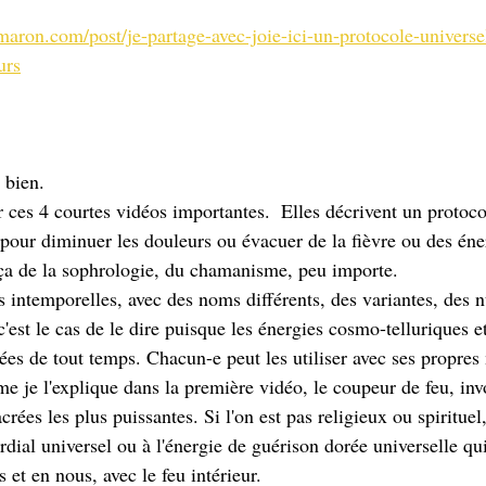
maron.com/post/je-partage-avec-joie-ici-un-protocole-univers
urs
 bien. 
r ces 4 courtes vidéos importantes.  Elles décrivent un protoco
pour diminuer les douleurs ou évacuer de la fièvre ou des éner
ça de la sophrologie, du chamanisme, peu importe. 
c'est le cas de le dire puisque les énergies cosmo-telluriques e
isées de tout temps. Chacun-e peut les utiliser avec ses propre
 je l'explique dans la première vidéo, le coupeur de feu, inv
crées les plus puissantes. Si l'on est pas religieux ou spirituel
rdial universel ou à l'énergie de guérison dorée universelle qui
 et en nous, avec le feu intérieur.