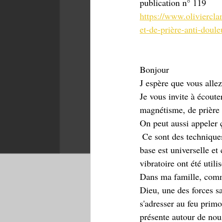
publication n° 119
https://www.oliviercla
et-de-prière-anti-doule
Bonjour
J espère que vous allez
Je vous invite à écoute
magnétisme, de prière 
On peut aussi appeler 
 Ce sont des techniques intemporelles, avec des noms différents, des variantes, des nuances mais la 
base est universelle et 
vibratoire ont été util
Dans ma famille, comme
Dieu, une des forces sa
s'adresser au feu primo
présente autour de nous