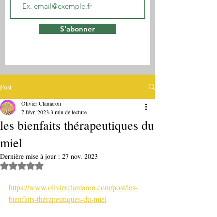
S'abonner
Post
Olivier Clamaron
7 févr. 2023
3 min de lecture
les bienfaits thérapeutiques du
miel
Dernière mise à jour :
27 nov. 2023
Noté NaN étoiles sur 5.
https://www.olivierclamaron.com/post/les-
bienfaits-thérapeutiques-du-miel