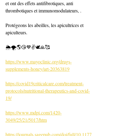
et ont des effets antifibrotiques, anti 
thrombotiques et immunomodulateurs, .
Protégeons les abeilles, les apicultrices et 
apiculteurs.  
🌦🌪🌎😘💙✌️🕊🙏🥰
https://www.mayoclinic.org/drugs-
supplements-honey/art-20363819
https://covid19criticalcare.com/treatment-
protocols/nutritional-therapeutics-and-covid-
19/
https://www.mdpi.com/1420-
3049/25/21/5017/htm
https://journals.sagepub.com/doi/full/10.1177