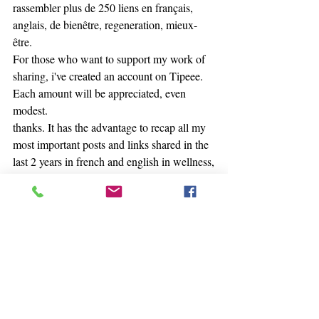
rassembler plus de 250 liens en français, 
anglais, de bienêtre, regeneration, mieux-
être.
For those who want to support my work of 
sharing, i've created an account on Tipeee. 
Each amount will be appreciated, even 
modest.
thanks. It has the advantage to recap all my 
most important posts and links shared in the 
last 2 years in french and english in wellness,
detox, healing, selfcare.
https://fr.tipeee.com/olivier-clamaron-paris/
Pour vous, près de 170 publications sur mon 
blog : 
https://www.olivierclamaron.com/blog
Pour vous, plus de 400 vidéos sur Tiktok, 
120 sur youtube
https://www.tiktok.com/@olivierclamaron?
_t=8hPRffdBYWX&_r=1