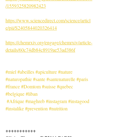
/1559325820982423
https://www.sciencedirect.com/science/articl
e/pii/S2405844020326414
https://chemrxiv.org/engage/chemrxiv/article-
details/60c74db84c8919ae53ad386f
#miel
#abeilles
#apiculture
#nature
#naturopathie
#sante
#santenaturelle
#paris
#france
#Domtom
#suisse
#quebec
#belgique
#liban
#Afrique
#maghreb
#instagram
#instagood
#instalike
#prevention
#nutrition
+++++++++++