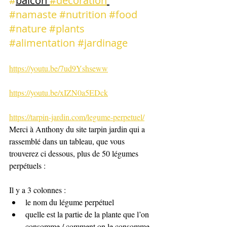
#
balcon 
#decoration
#namaste
#nutrition
#food
#nature
#plants
#alimentation
#jardinage
https://youtu.be/7ud9Yshseww
https://youtu.be/xIZN0a5EDck
https://tarpin-jardin.com/legume-perpetuel/
Merci à Anthony du site tarpin jardin qui a 
rassemblé dans un tableau, que vous 
trouverez ci dessous, plus de 50 légumes 
perpétuels : 
Il y a 3 colonnes :
le nom du légume perpétuel
quelle est la partie de la plante que l’on 
consomme / comment on le consomme 