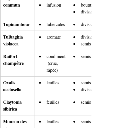
commun
infusion
bouturage
division
Topinambour
tubercules
division
Tulbaghia 
aromate
divisions
violacea
semis
Raifort 
condiment
semis
champêtre
 (crue, 
râpée) 
Oxalis 
feuilles
semis
acetosella
division
Claytonia 
feuilles
semis
sibirica
Mouron des 
feuilles
semis