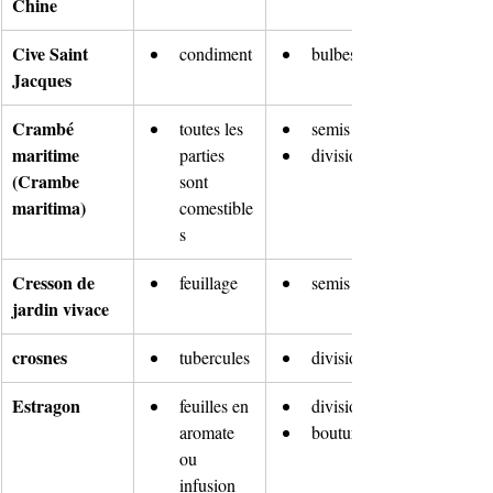
Chine
Cive Saint 
condiment
bulbes
Jacques
Crambé 
toutes les 
semis
maritime 
parties 
division
(Crambe 
sont 
maritima)
comestible
s
Cresson de 
feuillage
semis
jardin vivace
crosnes
tubercules
division
Estragon
feuilles en 
division
aromate 
bouturage
ou 
infusion