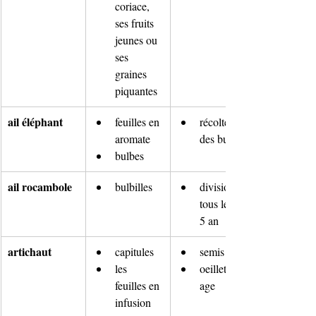
coriace, 
ses fruits 
jeunes ou 
ses 
graines 
piquantes
ail éléphant 
feuilles en 
récolte 
aromate
des bulbes
bulbes
ail rocambole
bulbilles
division 
tous les 4-
5 an
artichaut
capitules
semis
les 
oeilletonn
feuilles en 
age
infusion