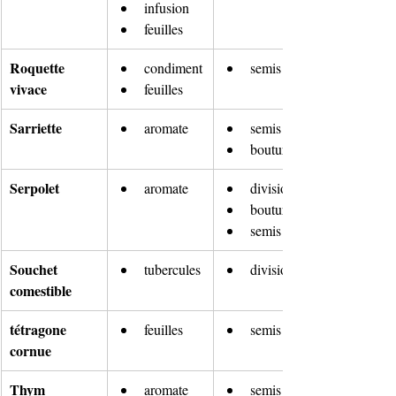
infusion
feuilles
Roquette 
condiment
semis
vivace
feuilles
Sarriette
aromate
semis
bouture
Serpolet
aromate
division
bouture
semis
Souchet 
tubercules
division
comestible
tétragone 
feuilles
semis
cornue
Thym 
aromate
semis