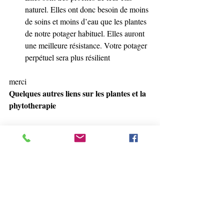
naturel. Elles ont donc besoin de moins 
de soins et moins d’eau que les plantes 
de notre potager habituel. Elles auront 
une meilleure résistance. Votre potager 
perpétuel sera plus résilient
merci 
Quelques autres liens sur les plantes et la 
phytotherapie
https://association-biologique-
internationale.com/face-au-covid-19-la-
medecine-traditionnelle-africaine/
"MALARIA BUSINESS". france 24 
https://youtu.be/W6TgP5RlsDQ