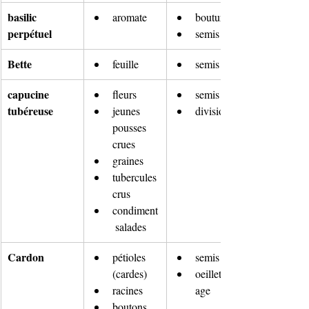
basilic 
aromate
bouture
perpétuel
semis
Bette
feuille
semis
capucine 
fleurs
semis
tubéreuse
jeunes 
division
pousses 
crues
graines
tubercules 
crus
condiment
 salades
Cardon
pétioles 
semis
(cardes)
oeilletonn
racines
age
boutons 