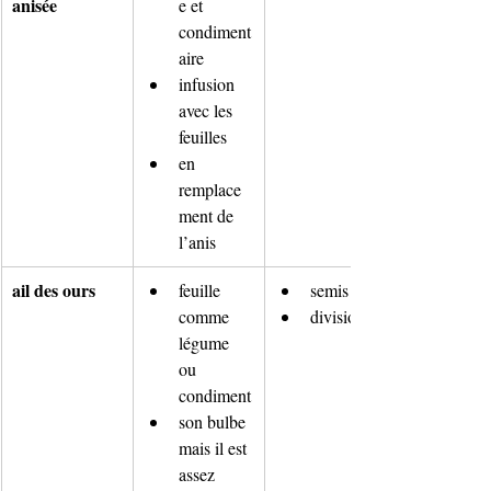
anisée
e et 
condiment
aire
infusion 
avec les 
feuilles
en 
remplace
ment de 
l’anis
ail des ours
feuille 
semis
comme 
division
légume 
ou 
condiment
son bulbe 
mais il est 
assez 