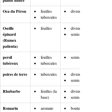
plante huître
Oca du Pérou
feuilles
division
tubercules
Oseille 
feuilles
divisions
épinard 
semis
(Rumex 
patienta)
persil 
feuilles
semis
tubéreux
tubercules
poires de terre
tubercules
division
semis
Rhubarbe 
feuilles (la 
division
base)
semis
Romarin
aromate
bouturage