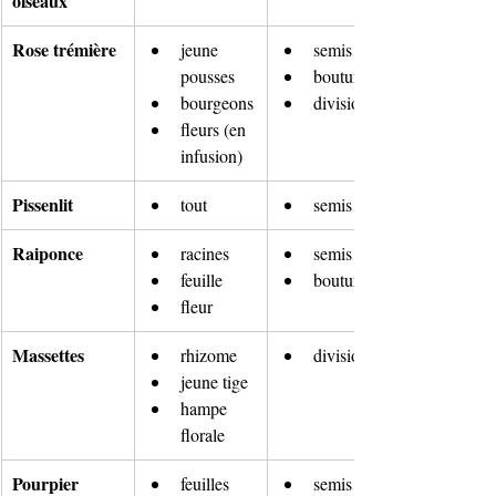
oiseaux
Rose trémière
jeune 
semis
pousses 
bouture
bourgeons
divisions
fleurs (en 
infusion)
Pissenlit
tout
semis
Raiponce
racines
semis
feuille
bouture
fleur
Massettes
rhizome
division
jeune tige
hampe 
florale
Pourpier 
feuilles
semis