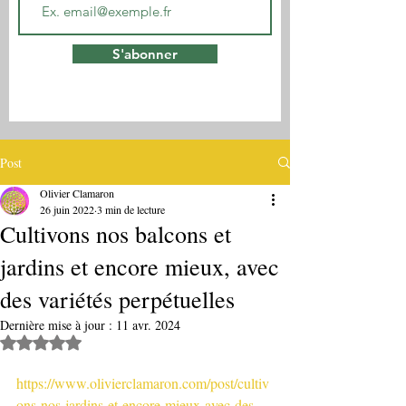
S'abonner
Post
Olivier Clamaron
26 juin 2022
3 min de lecture
Cultivons nos balcons et
jardins et encore mieux, avec
des variétés perpétuelles
Dernière mise à jour :
11 avr. 2024
Noté NaN étoiles sur 5.
https://www.olivierclamaron.com/post/cultiv
ons-nos-jardins-et-encore-mieux-avec-des-