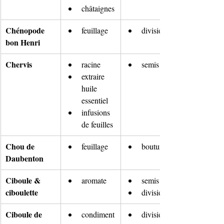
châtaignes
Chénopode 
feuillage
division
bon Henri
Chervis
racine
semis
extraire 
huile 
essentiel
infusions 
de feuilles
Chou de 
feuillage
bouture
Daubenton
Ciboule & 
aromate
semis
ciboulette
division
Ciboule de 
condiment
division