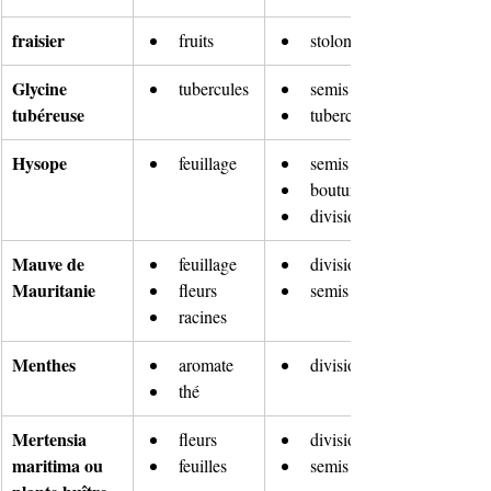
fraisier
fruits
stolon
Glycine 
tubercules
semis
tubéreuse
tubercules
Hysope
feuillage
semis
bouturage
division
Mauve de 
feuillage
divisions
Mauritanie
fleurs
semis
racines
Menthes
aromate
division
thé
Mertensia 
fleurs
divisions
maritima ou 
feuilles
semis