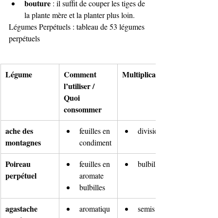
bouture
 : il suffit de couper les tiges de 
la plante mère et la planter plus loin.
Légumes Perpétuels : tableau de 53 légumes 
perpétuels
Légume
Comment 
Multiplication
l’utiliser / 
Quoi 
consommer
ache des 
feuilles en 
division
montagnes
condiment
Poireau 
feuilles en 
bulbilles
perpétuel
aromate
bulbilles
agastache 
aromatiqu
semis