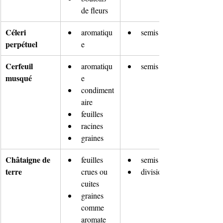
de fleurs
Céleri 
aromatiqu
semis
perpétuel
e
Cerfeuil 
aromatiqu
semis
musqué
e 
condiment
aire
feuilles
racines
graines
Châtaigne de 
feuilles 
semis
terre
crues ou 
division
cuites
graines 
comme 
aromate