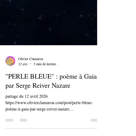
Olivier Clamaron
12 avr.
3 min de lecture
"PERLE BLEUE" : poème à Gaia
par Serge Reiver Nazare
partage du 12 avril 2026
https://www.olivierclamaron.com/post/perle-bleue-
poème-à-gaia-par-serge-reiver-nazare
https://www.olivierclamaron.com/post/blue-pearl-poem-
to-gaia-by-serge-reiver-nazare Merci à Serge Reiver-