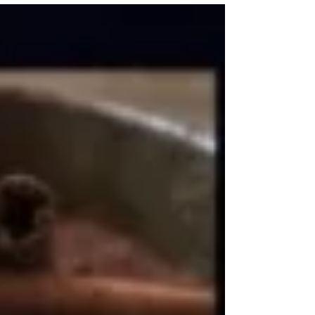
Nazare pour cet hommage poétique et émouvant à Gaia
« Ô Gaïa, mon amie, quand je t’ai rencontrée La paix
régnait alors sur Terre et dans les nuages. La Nature
était belle et lumineuse aussi, Et le règne animal était
heureux ici. Puis l’homme est arrivé, avec l’i