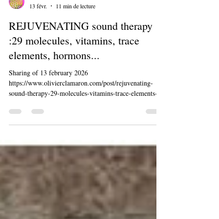
Olivier Clamaron
13 févr.
11 min de lecture
REJUVENATING sound therapy
:29 molecules, vitamins, trace
elements, hormons...
Sharing of 13 february 2026
https://www.olivierclamaron.com/post/rejuvenating-
sound-therapy-29-molecules-vitamins-trace-elements-
hormons Thank you to Pr Marc Henry and Tommy Jack
who shared in December 2023 this extraordinarily
powerful compilation: "JOUVENCE" ( YOUTH) 29
crucial molecules for the health of the human body
transformed into musical notes: First version
https://tommijacks.bandcamp.com/album/eau-42962-hz-
97-mol?t=2 Second track of following album
https://tommij