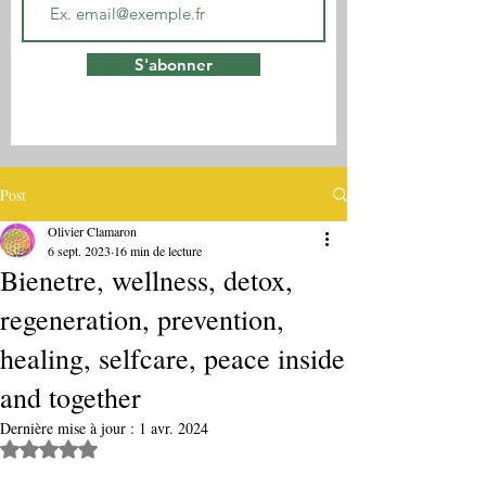
S'abonner
Post
Olivier Clamaron
6 sept. 2023
16 min de lecture
Bienetre, wellness, detox,
regeneration, prevention,
healing, selfcare, peace inside
and together
Dernière mise à jour :
1 avr. 2024
Noté NaN étoiles sur 5.