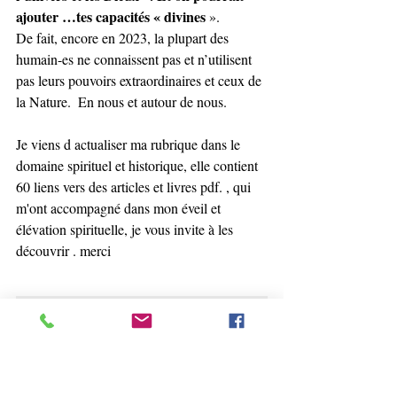
ajouter …tes capacités « divines 
».  
De fait, encore en 2023, la plupart des 
humain-es ne connaissent pas et n’utilisent 
pas leurs pouvoirs extraordinaires et ceux de 
la Nature.  En nous et autour de nous.  
Je viens d actualiser ma rubrique dans le 
domaine spirituel et historique, elle contient 
60 liens vers des articles et livres pdf. , qui 
m'ont accompagné dans mon éveil et 
élévation spirituelle, je vous invite à les 
découvrir . merci 
It is through sharing 
Knowledge and 
experimentation that we 
can strengthen 
ourselves and protect 