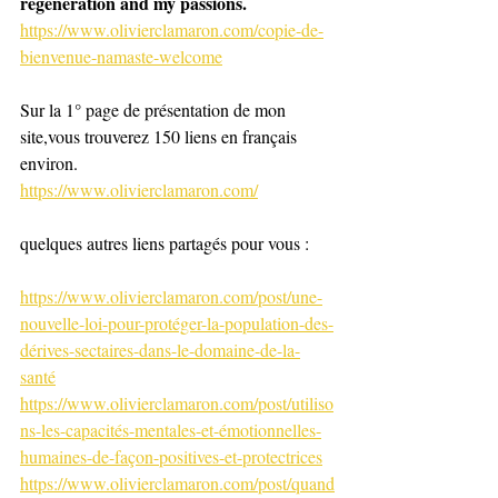
regeneration and my passions. 
https://www.olivierclamaron.com/copie-de-
bienvenue-namaste-welcome
Sur la 1° page de présentation de mon 
site,vous trouverez 150 liens en français 
environ. 
https://www.olivierclamaron.com/
quelques autres liens partagés pour vous : 
https://www.olivierclamaron.com/post/une-
nouvelle-loi-pour-protéger-la-population-des-
dérives-sectaires-dans-le-domaine-de-la-
santé
https://www.olivierclamaron.com/post/utiliso
ns-les-capacités-mentales-et-émotionnelles-
humaines-de-façon-positives-et-protectrices
https://www.olivierclamaron.com/post/quand